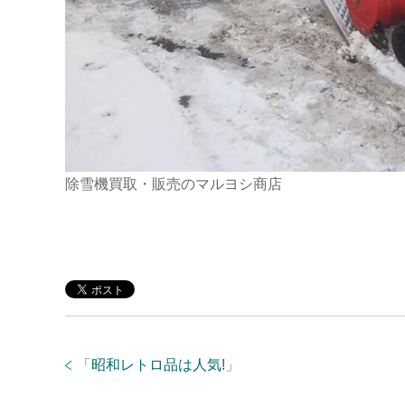
除雪機買取・販売のマルヨシ商店
「
昭和レトロ品は人気!
」